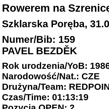
Rowerem na Szrenic
Szklarska Poręba, 31.0
Numer/Bib: 159
PAVEL BEZDĚK
Rok urodzenia/YoB: 198
Narodowość/Nat.: CZE
Drużyna/Team: REDPOI
Czas/Time: 01:13:19
Pozycja OPEN: 2