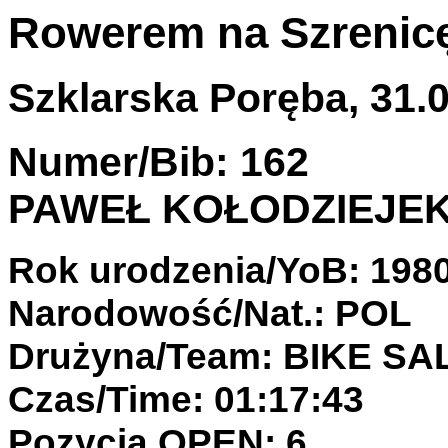
Rowerem na Szrenic
Szklarska Poręba, 31.0
Numer/Bib: 162
PAWEŁ KOŁODZIEJE
Rok urodzenia/YoB: 198
Narodowość/Nat.: POL
Drużyna/Team: BIKE S
Czas/Time: 01:17:43
Pozycja OPEN: 6