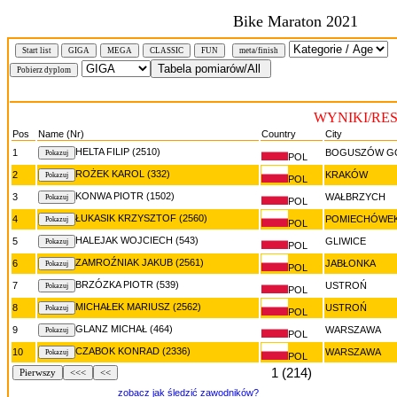
Bike Maraton 2021
Start list
GIGA
MEGA
CLASSIC
FUN
meta/finish
WYNIKI/RE
Pos
Name (Nr)
Country
City
HELTA FILIP (2510)
1
BOGUSZÓW G
POL
ROŻEK KAROL (332)
2
KRAKÓW
POL
KONWA PIOTR (1502)
3
WAŁBRZYCH
POL
ŁUKASIK KRZYSZTOF (2560)
4
POMIECHÓWE
POL
HALEJAK WOJCIECH (543)
5
GLIWICE
POL
ZAMROŹNIAK JAKUB (2561)
6
JABŁONKA
POL
BRZÓZKA PIOTR (539)
7
USTROŃ
POL
MICHAŁEK MARIUSZ (2562)
8
USTROŃ
POL
GLANZ MICHAŁ (464)
9
WARSZAWA
POL
CZABOK KONRAD (2336)
10
WARSZAWA
POL
1 (214)
Pierwszy
<<<
<<
zobacz jak śledzić zawodników?