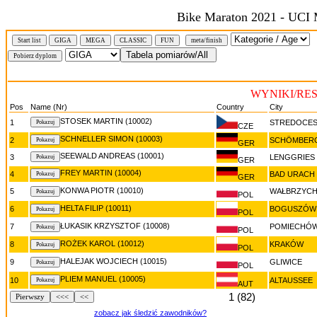
Bike Maraton 2021 - UCI 
Start list
GIGA
MEGA
CLASSIC
FUN
meta/finish
WYNIKI/RE
Pos
Name (Nr)
Country
City
STOSEK MARTIN (10002)
1
STREDOCE
CZE
SCHNELLER SIMON (10003)
2
SCHÖMBER
GER
SEEWALD ANDREAS (10001)
3
LENGGRIES
GER
FREY MARTIN (10004)
4
BAD URACH
GER
KONWA PIOTR (10010)
5
WAŁBRZYC
POL
HELTA FILIP (10011)
6
BOGUSZÓW
POL
ŁUKASIK KRZYSZTOF (10008)
7
POMIECHÓ
POL
ROŻEK KAROL (10012)
8
KRAKÓW
POL
HALEJAK WOJCIECH (10015)
9
GLIWICE
POL
PLIEM MANUEL (10005)
10
ALTAUSSEE
AUT
1 (82)
Pierwszy
<<<
<<
zobacz jak śledzić zawodników?