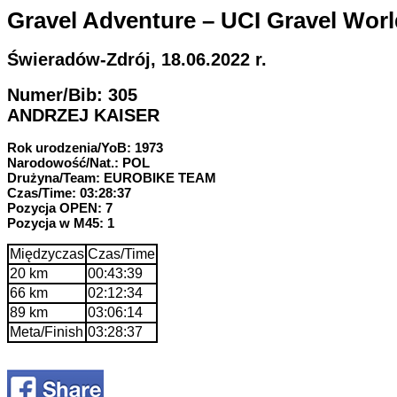
Gravel Adventure – UCI Gravel Worl
Świeradów-Zdrój, 18.06.2022 r.
Numer/Bib: 305
ANDRZEJ KAISER
Rok urodzenia/YoB: 1973
Narodowość/Nat.: POL
Drużyna/Team: EUROBIKE TEAM
Czas/Time: 03:28:37
Pozycja OPEN: 7
Pozycja w M45: 1
Międzyczas
Czas/Time
20 km
00:43:39
66 km
02:12:34
89 km
03:06:14
Meta/Finish
03:28:37