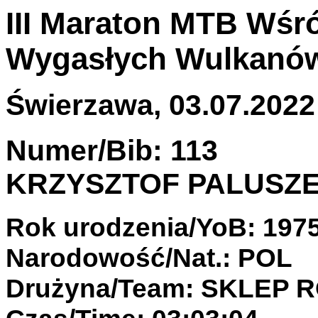
III Maraton MTB Wśr
Wygasłych Wulkanó
Świerzawa, 03.07.2022 
Numer/Bib: 113
KRZYSZTOF PALUSZ
Rok urodzenia/YoB: 197
Narodowość/Nat.: POL
Drużyna/Team: SKLEP 