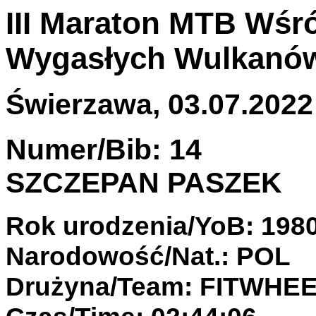
III Maraton MTB Wśr
Wygasłych Wulkanó
Świerzawa, 03.07.2022 
Numer/Bib: 14
SZCZEPAN PASZEK
Rok urodzenia/YoB: 198
Narodowość/Nat.: POL
Drużyna/Team: FITWHE