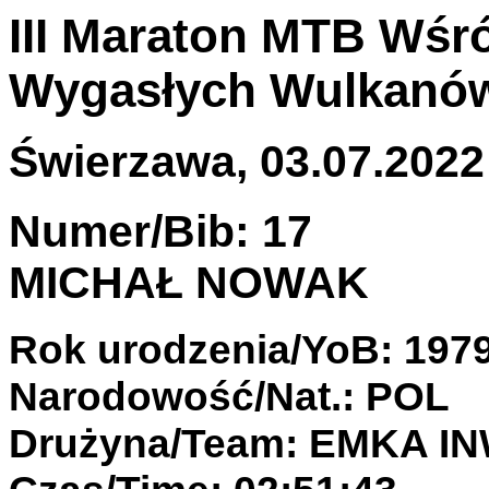
III Maraton MTB Wśr
Wygasłych Wulkanó
Świerzawa, 03.07.2022 
Numer/Bib: 17
MICHAŁ NOWAK
Rok urodzenia/YoB: 197
Narodowość/Nat.: POL
Drużyna/Team: EMKA I