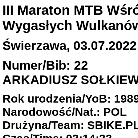
III Maraton MTB Wśr
Wygasłych Wulkanó
Świerzawa, 03.07.2022 
Numer/Bib: 22
ARKADIUSZ SOŁKIEW
Rok urodzenia/YoB: 198
Narodowość/Nat.: POL
Drużyna/Team: SBIKE.