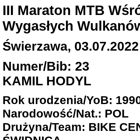
III Maraton MTB Wśr
Wygasłych Wulkanó
Świerzawa, 03.07.2022 
Numer/Bib: 23
KAMIL HODYL
Rok urodzenia/YoB: 199
Narodowość/Nat.: POL
Drużyna/Team: BIKE C