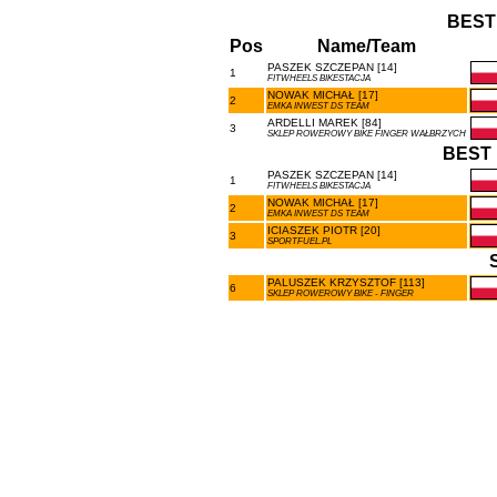
BEST
Pos
Name/Team
PASZEK SZCZEPAN [14]
1
FITWHEELS BIKESTACJA
NOWAK MICHAŁ [17]
2
EMKA INWEST DS TEAM
ARDELLI MAREK [84]
3
SKLEP ROWEROWY BIKE FINGER WAŁBRZYCH
BEST 
PASZEK SZCZEPAN [14]
1
FITWHEELS BIKESTACJA
NOWAK MICHAŁ [17]
2
EMKA INWEST DS TEAM
ICIASZEK PIOTR [20]
3
SPORTFUEL.PL
PALUSZEK KRZYSZTOF [113]
6
SKLEP ROWEROWY BIKE - FINGER