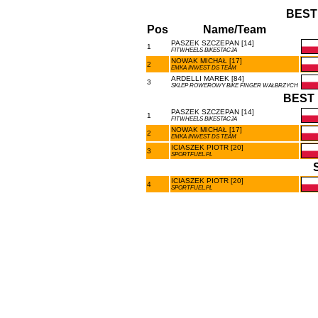
BEST
Pos
Name/Team
PASZEK SZCZEPAN [14]
1
FITWHEELS BIKESTACJA
NOWAK MICHAŁ [17]
2
EMKA INWEST DS TEAM
ARDELLI MAREK [84]
3
SKLEP ROWEROWY BIKE FINGER WAŁBRZYCH
BEST 
PASZEK SZCZEPAN [14]
1
FITWHEELS BIKESTACJA
NOWAK MICHAŁ [17]
2
EMKA INWEST DS TEAM
ICIASZEK PIOTR [20]
3
SPORTFUEL.PL
ICIASZEK PIOTR [20]
4
SPORTFUEL.PL