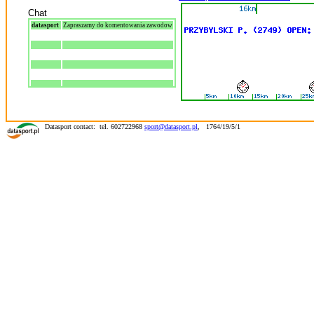
Chat
datasport
Zapraszamy do komentowania zawodow
Datasport contact: tel. 602722968
sport@datasport.pl
,
1764/19/5/1