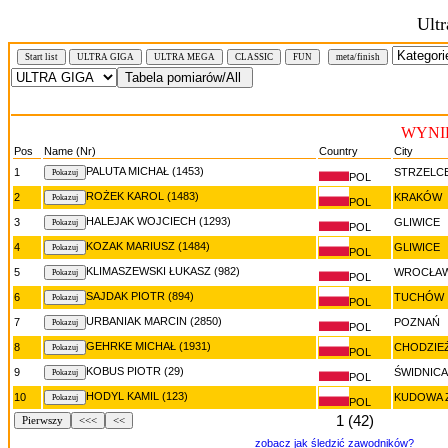
Ultr
Start list
ULTRA GIGA
ULTRA MEGA
CLASSIC
FUN
meta/finish
WYNI
Pos
Name (Nr)
Country
City
PALUTA MICHAŁ (1453)
1
STRZELCE
POL
ROŻEK KAROL (1483)
2
KRAKÓW
POL
HALEJAK WOJCIECH (1293)
3
GLIWICE
POL
KOZAK MARIUSZ (1484)
4
GLIWICE
POL
KLIMASZEWSKI ŁUKASZ (982)
5
WROCŁA
POL
SAJDAK PIOTR (894)
6
TUCHÓW
POL
URBANIAK MARCIN (2850)
7
POZNAŃ
POL
GEHRKE MICHAŁ (1931)
8
CHODZIE
POL
KOBUS PIOTR (29)
9
ŚWIDNICA
POL
HODYL KAMIL (123)
10
KUDOWA 
POL
1 (42)
Pierwszy
<<<
<<
zobacz jak śledzić zawodników?