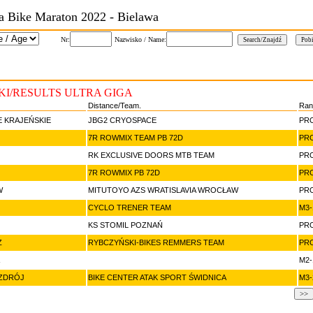
a Bike Maraton 2022 - Bielawa
Nr:
Nazwisko / Name:
KI/RESULTS ULTRA GIGA
Distance/Team.
Ran
 KRAJEŃSKIE
JBG2 CRYOSPACE
PR
7R ROWMIX TEAM PB 72D
PR
RK EXCLUSIVE DOORS MTB TEAM
PR
7R ROWMIX PB 72D
PR
W
MITUTOYO AZS WRATISLAVIA WROCŁAW
PR
CYCLO TRENER TEAM
M3-
KS STOMIL POZNAŃ
PR
Ż
RYBCZYŃSKI-BIKES REMMERS TEAM
PR
M2-
ZDRÓJ
BIKE CENTER ATAK SPORT ŚWIDNICA
M3-
>>