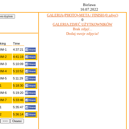
Bielawa
16.07.2022
GALERIA (PHOTO)-META / FINISH (0 zdjęć)
0
GALERIA ZDJĘĆ UŻYTKOWNIKÓW
Brak zdjęć...
Dodaj swoje zdjęcia!
king
Time
OM-1
4:37:21
OM-2
4:41:19
OM-3
5:10:09
OM-4
5:10:52
OM-5
5:11:29
1
5:18:30
OM-6
5:19:20
OM-7
5:33:46
1
5:35:47
2
5:36:14
>>>
Ostatni