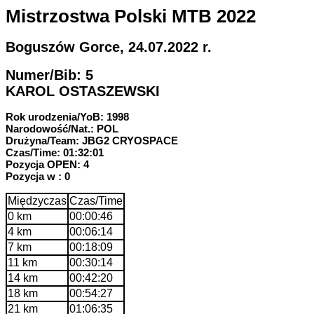
Mistrzostwa Polski MTB 2022
Boguszów Gorce, 24.07.2022 r.
Numer/Bib: 5
KAROL OSTASZEWSKI
Rok urodzenia/YoB: 1998
Narodowość/Nat.: POL
Drużyna/Team: JBG2 CRYOSPACE
Czas/Time: 01:32:01
Pozycja OPEN: 4
Pozycja w : 0
Międzyczas
Czas/Time
0 km
00:00:46
4 km
00:06:14
7 km
00:18:09
11 km
00:30:14
14 km
00:42:20
18 km
00:54:27
21 km
01:06:35