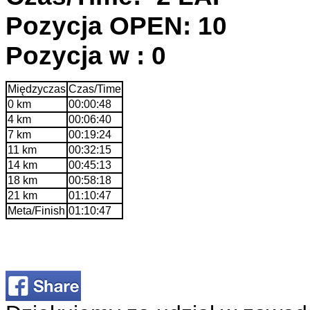
Pozycja OPEN: 10
Pozycja w : 0
Międzyczas
Czas/Time
0 km
00:00:48
4 km
00:06:40
7 km
00:19:24
11 km
00:32:15
14 km
00:45:13
18 km
00:58:18
21 km
01:10:47
Meta/Finish
01:10:47