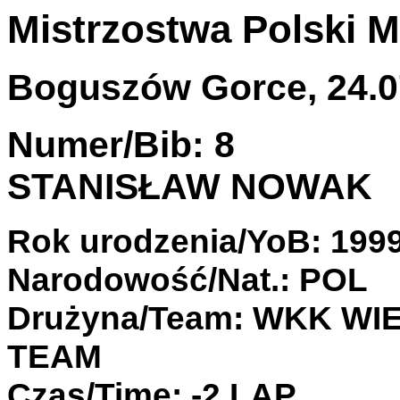
Mistrzostwa Polski 
Boguszów Gorce, 24.07
Numer/Bib: 8
STANISŁAW NOWAK
Rok urodzenia/YoB: 199
Narodowość/Nat.: POL
Drużyna/Team: WKK W
TEAM
Czas/Time: -2 LAP