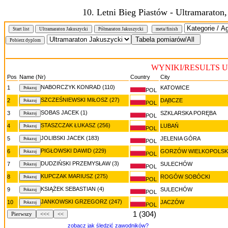
10. Letni Bieg Piastów - Ultramaraton
Start list
Ultramaraton Jakuszycki
Półmaraton Jakuszycki
meta/finish
WYNIKI/RESULTS Ultr
Pos
Name (Nr)
Country
City
NABORCZYK KONRAD (110)
1
KATOWICE
POL
SZCZEŚNIEWSKI MIŁOSZ (27)
2
DĄBCZE
POL
SOBAS JACEK (1)
3
SZKLARSKA PORĘBA
POL
STASZCZAK ŁUKASZ (256)
4
LUBAŃ
POL
JOLIBSKI JACEK (183)
5
JELENIA GÓRA
POL
PIGŁOWSKI DAWID (229)
6
GORZÓW WIELKOPOLSK
POL
DUDZIŃSKI PRZEMYSŁAW (3)
7
SULECHÓW
POL
KUPCZAK MARIUSZ (275)
8
ROGÓW SOBÓCKI
POL
KSIĄŻEK SEBASTIAN (4)
9
SULECHÓW
POL
JANKOWSKI GRZEGORZ (247)
10
JACZÓW
POL
1 (304)
Pierwszy
<<<
<<
zobacz jak śledzić zawodników?