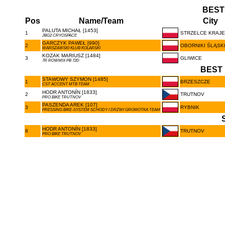
BEST
Pos
Name/Team
City
PALUTA MICHAŁ [1453]
1
STRZELCE KRAJE
JBG2 CRYOSPACE
GARCZYK PAWEŁ [990]
2
OBORNIKI ŚLĄSK
WARSZAWSKI KLUB KOLARSKI
KOZAK MARIUSZ [1484]
3
GLIWICE
7R ROWMIX PB 72D
BEST 
STAWOWY SZYMON [1485]
1
BRZESZCZE
CST ACCENT MTB TEAM
HODR ANTONÍN [1833]
2
TRUTNOV
PRO BIKE TRUTNOV
PASZENDA AREK [107]
3
RYBNIK
PRESSING BIKE-SYSTEM SCHODY I DRZWI GROMOTKA TEAM
HODR ANTONÍN [1833]
8
TRUTNOV
PRO BIKE TRUTNOV