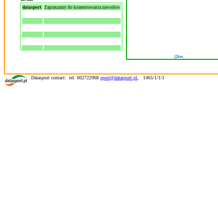
datasport
Zapraszamy do komentowania zawodow
Datasport contact: tel. 602722968
sport@datasport.pl
,
1465/1/1/1