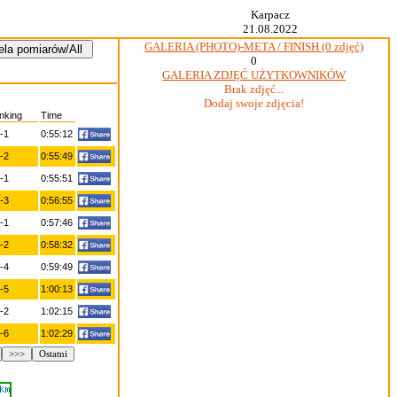
Karpacz
21.08.2022
GALERIA (PHOTO)-META / FINISH (0 zdjęć)
0
GALERIA ZDJĘĆ UŻYTKOWNIKÓW
Brak zdjęć...
Dodaj swoje zdjęcia!
nking
Time
-1
0:55:12
-2
0:55:49
-1
0:55:51
-3
0:56:55
-1
0:57:46
-2
0:58:32
-4
0:59:49
-5
1:00:13
-2
1:02:15
-6
1:02:29
>>>
Ostatni