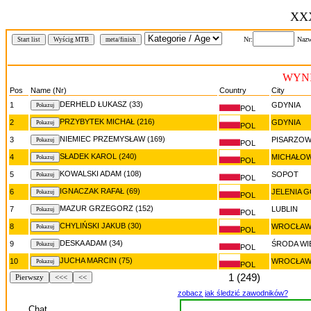
XXX
Nr:
Nazw
Start list
Wyścig MTB
meta/finish
WYNI
Pos
Name (Nr)
Country
City
DERHELD ŁUKASZ (33)
1
GDYNIA
POL
PRZYBYTEK MICHAŁ (216)
2
GDYNIA
POL
NIEMIEC PRZEMYSŁAW (169)
3
PISARZOW
POL
SŁADEK KAROL (240)
4
MICHAŁOW
POL
KOWALSKI ADAM (108)
5
SOPOT
POL
IGNACZAK RAFAŁ (69)
6
JELENIA 
POL
MAZUR GRZEGORZ (152)
7
LUBLIN
POL
CHYLIŃSKI JAKUB (30)
8
WROCŁA
POL
DESKA ADAM (34)
9
ŚRODA WI
POL
JUCHA MARCIN (75)
10
WROCŁA
POL
1 (249)
Pierwszy
<<<
<<
zobacz jak śledzić zawodników?
Chat