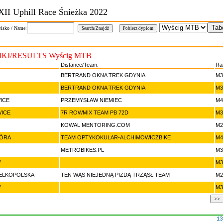
II Uphill Race Śnieżka 2022
isko / Name:
KI/RESULTS Wyścig MTB
Distance/Team.
Ra
BERTRAND OKNA TREK GDYNIA
M3
BERTRAND OKNA TREK GDYNIA
M3
ICE
PRZEMYSŁAW NIEMIEC
M4
ICE
7R ROWMIX TEAM PB 72D
M3
KOWAL MENTORING.COM
M2
GÓRA
TEAM OPTYKOKULAR-ALCHIMOWICZBIKE
M4
METROBIKES.PL
M3
W
M3
ELKOPOLSKA
TEN WĄS NIEJEDNĄ PIZDĄ TRZĄSŁ TEAM
M2
W
M3
>>