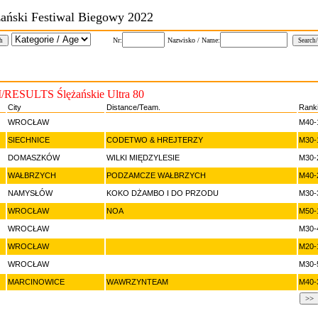
żański Festiwal Biegowy 2022
Nr:
Nazwisko / Name:
h
RESULTS Ślężańskie Ultra 80
City
Distance/Team.
Rank
WROCŁAW
M40-
SIECHNICE
CODETWO & HREJTERZY
M30-
DOMASZKÓW
WILKI MIĘDZYLESIE
M30-
WAŁBRZYCH
PODZAMCZE WAŁBRZYCH
M40-
NAMYSŁÓW
KOKO DŻAMBO I DO PRZODU
M30-
WROCŁAW
NOA
M50-
WROCŁAW
M30-
WROCŁAW
M20-
WROCŁAW
M30-
MARCINOWICE
WAWRZYNTEAM
M40-
>>