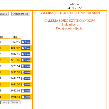
Sobótka
24.09.2022
GALERIA (PHOTO)-META / FINISH (0 zdjęć)
0
GALERIA ZDJĘĆ UŻYTKOWNIKÓW
Brak zdjęć...
Dodaj swoje zdjęcia!
ing
Time
1
7:50:46
1
8:03:02
2
9:07:15
2
9:18:05
3
9:20:54
1
9:36:55
4
9:44:27
1
9:44:30
5
9:50:09
3
0:08:42
>>>
Ostatni