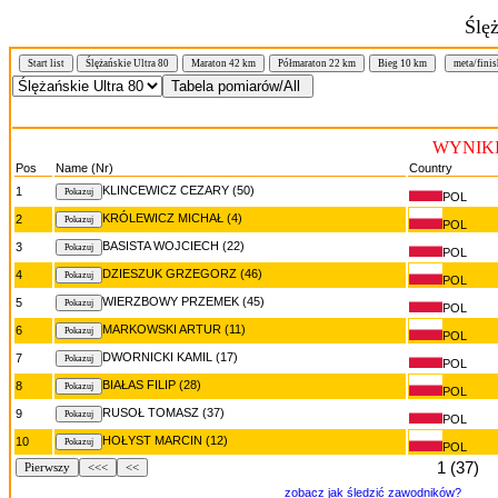
Ślę
Start list
Ślężańskie Ultra 80
Maraton 42 km
Półmaraton 22 km
Bieg 10 km
meta/finis
WYNIKI/
Pos
Name (Nr)
Country
KLINCEWICZ CEZARY (50)
1
POL
KRÓLEWICZ MICHAŁ (4)
2
POL
BASISTA WOJCIECH (22)
3
POL
DZIESZUK GRZEGORZ (46)
4
POL
WIERZBOWY PRZEMEK (45)
5
POL
MARKOWSKI ARTUR (11)
6
POL
DWORNICKI KAMIL (17)
7
POL
BIAŁAS FILIP (28)
8
POL
RUSOŁ TOMASZ (37)
9
POL
HOŁYST MARCIN (12)
10
POL
1 (37)
Pierwszy
<<<
<<
zobacz jak śledzić zawodników?