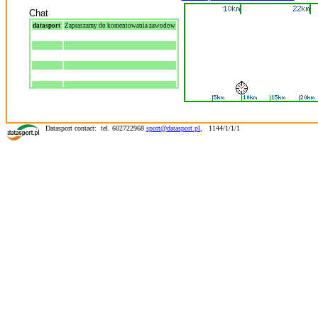
Chat
datasport
Zapraszamy do komentowania zawodow
Datasport contact: tel. 602722968
sport@datasport.pl
,
1144/1/1/1