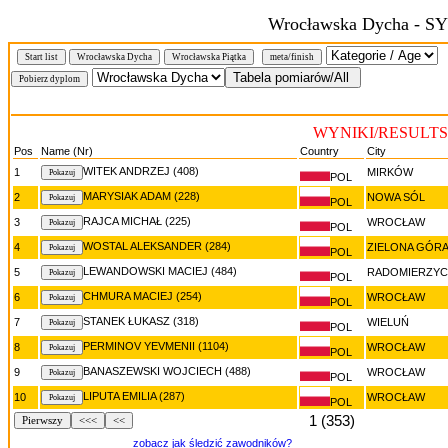
Wrocławska Dycha - 
Start list
Wrocławska Dycha
Wrocławska Piątka
meta/finish
WYNIKI/RESULTS 
Pos
Name (Nr)
Country
City
WITEK ANDRZEJ (408)
1
MIRKÓW
POL
MARYSIAK ADAM (228)
2
NOWA SÓL
POL
RAJCA MICHAŁ (225)
3
WROCŁAW
POL
WOSTAL ALEKSANDER (284)
4
ZIELONA GÓR
POL
LEWANDOWSKI MACIEJ (484)
5
RADOMIERZYC
POL
CHMURA MACIEJ (254)
6
WROCŁAW
POL
STANEK ŁUKASZ (318)
7
WIELUŃ
POL
PERMINOV YEVMENII (1104)
8
WROCŁAW
POL
BANASZEWSKI WOJCIECH (488)
9
WROCŁAW
POL
LIPUTA EMILIA (287)
10
WROCŁAW
POL
1 (353)
Pierwszy
<<<
<<
zobacz jak śledzić zawodników?