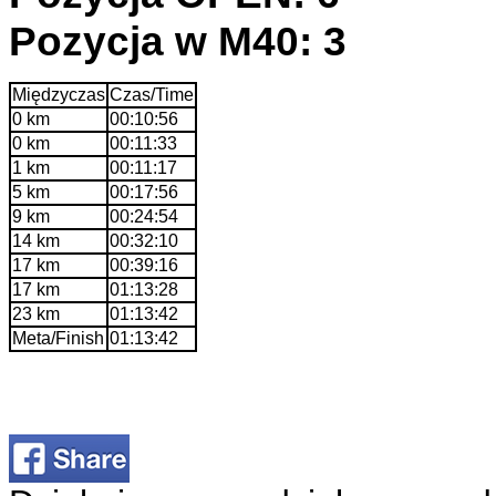
Pozycja w M40: 3
Międzyczas
Czas/Time
0 km
00:10:56
0 km
00:11:33
1 km
00:11:17
5 km
00:17:56
9 km
00:24:54
14 km
00:32:10
17 km
00:39:16
17 km
01:13:28
23 km
01:13:42
Meta/Finish
01:13:42