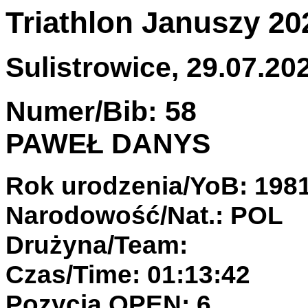
Triathlon Januszy 20
Sulistrowice, 29.07.202
Numer/Bib: 58
PAWEŁ DANYS
Rok urodzenia/YoB: 198
Narodowość/Nat.: POL
Drużyna/Team:
Czas/Time: 01:13:42
Pozycja OPEN: 6