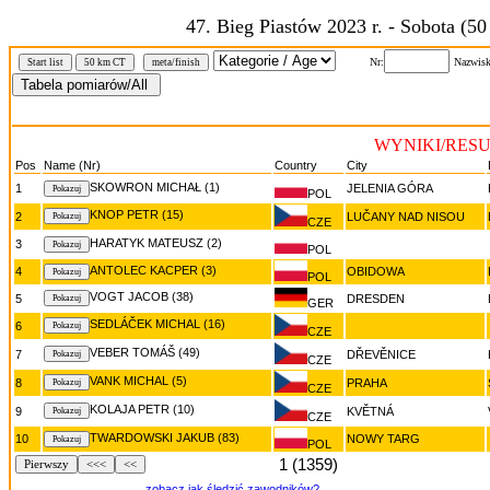
47. Bieg Piastów 2023 r. - Sobota (5
Nr:
Nazwisk
Start list
50 km CT
meta/finish
WYNIKI/RESU
Pos
Name (Nr)
Country
City
SKOWRON MICHAŁ (1)
1
JELENIA GÓRA
POL
KNOP PETR (15)
2
LUČANY NAD NISOU
CZE
HARATYK MATEUSZ (2)
3
POL
ANTOLEC KACPER (3)
4
OBIDOWA
POL
VOGT JACOB (38)
5
DRESDEN
GER
SEDLÁČEK MICHAL (16)
6
CZE
VEBER TOMÁŠ (49)
7
DŘEVĚNICE
CZE
VANK MICHAL (5)
8
PRAHA
CZE
KOLAJA PETR (10)
9
KVĚTNÁ
CZE
TWARDOWSKI JAKUB (83)
10
NOWY TARG
POL
1 (1359)
Pierwszy
<<<
<<
zobacz jak śledzić zawodników?