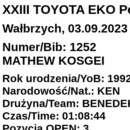
XXIII TOYOTA EKO P
Wałbrzych, 03.09.2023 
Numer/Bib: 1252
MATHEW KOSGEI
Rok urodzenia/YoB: 199
Narodowość/Nat.: KEN
Drużyna/Team: BENED
Czas/Time: 01:08:44
Pozycja OPEN: 3