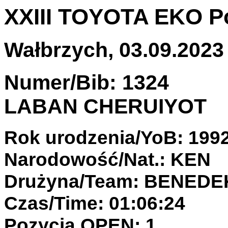
XXIII TOYOTA EKO P
Wałbrzych, 03.09.2023 
Numer/Bib: 1324
LABAN CHERUIYOT
Rok urodzenia/YoB: 199
Narodowość/Nat.: KEN
Drużyna/Team: BENED
Czas/Time: 01:06:24
Pozycja OPEN: 1