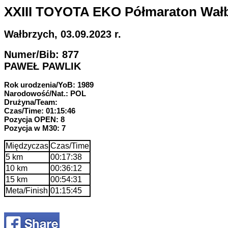
XXIII TOYOTA EKO Półmaraton Wał
Wałbrzych, 03.09.2023 r.
Numer/Bib: 877
PAWEŁ PAWLIK
Rok urodzenia/YoB: 1989
Narodowość/Nat.: POL
Drużyna/Team:
Czas/Time: 01:15:46
Pozycja OPEN: 8
Pozycja w M30: 7
Międzyczas
Czas/Time
5 km
00:17:38
10 km
00:36:12
15 km
00:54:31
Meta/Finish
01:15:45