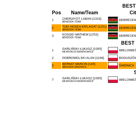
BEST
Pos
Name/Team
Ci
CHERUIYOT LABAN [1324]
1
DEBRECEN
BENEDEK-TEAM
TUEI HOSEA KIPLAGAT [1251]
2
DEBRECEN
BENEDEK-TEAM
KOSGEI MATHEW [1252]
3
DEBRECEN
BENEDEK-TEAM
BEST 
GARLIŃSKI ŁUKASZ [1085]
1
WIELOWIE
KB KROKUS KWIATKOWICE
2
DOBROWOLSKI ALAN [1198]
BOGUSZÓ
BERNAT MARCIN [145]
3
ŚWIDNICA
BIEGOWA ŚWIDNICA
GARLIŃSKI ŁUKASZ [1085]
7
WIELOWIE
KB KROKUS KWIATKOWICE