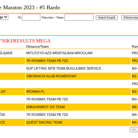
e Maraton 2023 - #5 Bardo
Nr:
Nazwisko / Name:
NIKI/RESULTS MEGA
Distance/Team.
Ran
ŚLĄSKIE
MITUTOYO AZS WRATISLAVIA WROCŁAW
PR
7R ROWMIX TEAM PB 72D
PR
SUP LIFTING MTB TEAM BUGLA BIKE SERVICE
M3-
OBORNICKI KLUB ROWEROWY
M1-
PR
LNY
IROMAN.PL
M2-
7R ROWMIX TEAM PB 72D
M3-
EMKA INWEST DS TEAM
M4-
HÓW
7R ROWMIX TEAM PB 72D
M4-
ICE
QUEST RACING TEAM
M4-
>>