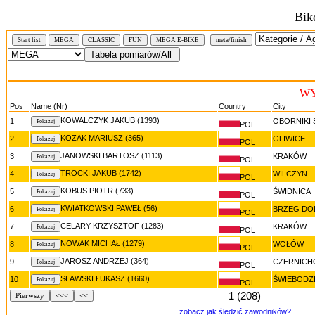
Bik
Start list
MEGA
CLASSIC
FUN
MEGA E-BIKE
meta/finish
WY
Pos
Name (Nr)
Country
City
KOWALCZYK JAKUB (1393)
1
OBORNIKI 
POL
KOZAK MARIUSZ (365)
2
GLIWICE
POL
JANOWSKI BARTOSZ (1113)
3
KRAKÓW
POL
TROCKI JAKUB (1742)
4
WILCZYN
POL
KOBUS PIOTR (733)
5
ŚWIDNICA
POL
KWIATKOWSKI PAWEŁ (56)
6
BRZEG DO
POL
CELARY KRZYSZTOF (1283)
7
KRAKÓW
POL
NOWAK MICHAŁ (1279)
8
WOŁÓW
POL
JAROSZ ANDRZEJ (364)
9
CZERNIC
POL
SŁAWSKI ŁUKASZ (1660)
10
ŚWIEBODZ
POL
1 (208)
Pierwszy
<<<
<<
zobacz jak śledzić zawodników?