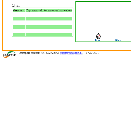
Chat
datasport
Zapraszamy do komentowania zawodow
Datasport contact: tel. 602722968
sport@datasport.pl
,
1725/6/1/1