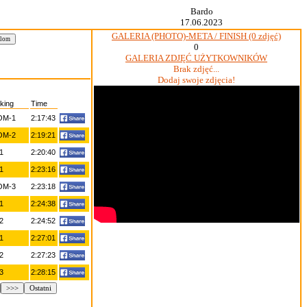
Bardo
17.06.2023
GALERIA (PHOTO)-META / FINISH (0 zdjęć)
0
GALERIA ZDJĘĆ UŻYTKOWNIKÓW
Brak zdjęć...
Dodaj swoje zdjęcia!
king
Time
OM-1
2:17:43
OM-2
2:19:21
1
2:20:40
1
2:23:16
OM-3
2:23:18
1
2:24:38
2
2:24:52
1
2:27:01
2
2:27:23
3
2:28:15
>>>
Ostatni