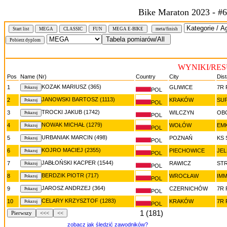
Bike Maraton 2023 - #6
Start list
MEGA
CLASSIC
FUN
MEGA E-BIKE
meta/finish
WYNIKI/RE
Pos
Name (Nr)
Country
City
Dis
KOZAK MARIUSZ (365)
1
GLIWICE
7R 
POL
JANOWSKI BARTOSZ (1113)
2
KRAKÓW
SUP
POL
TROCKI JAKUB (1742)
3
WILCZYN
OB
POL
NOWAK MICHAŁ (1279)
4
WOŁÓW
EMK
POL
URBANIAK MARCIN (498)
5
POZNAŃ
KS
POL
KOJRO MACIEJ (2355)
6
PIECHOWICE
JEL
POL
JABŁOŃSKI KACPER (1544)
7
RAWICZ
ST
POL
BERDZIK PIOTR (717)
8
WROCŁAW
IMM
POL
JAROSZ ANDRZEJ (364)
9
CZERNICHÓW
7R 
POL
CELARY KRZYSZTOF (1283)
10
KRAKÓW
7R 
POL
1 (181)
Pierwszy
<<<
<<
zobacz jak śledzić zawodników?