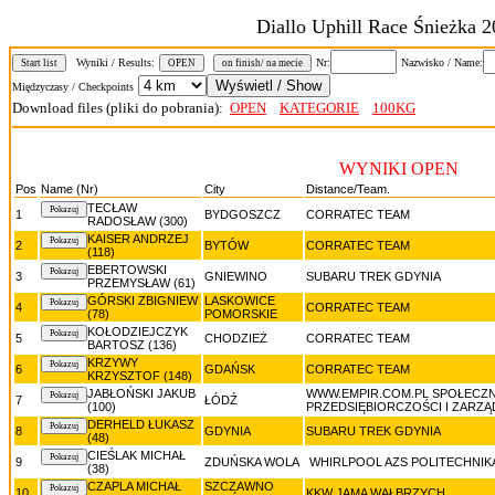
Diallo Uphill Race Śnieżka 2
Wyniki / Results:
Nr:
Nazwisko / Name:
Start list
OPEN
on finish/ na mecie
Międzyczasy / Checkpoints
Download files (pliki do pobrania):
OPEN
KATEGORIE
100KG
WYNIKI OPEN
Pos
Name (Nr)
City
Distance/Team.
TECŁAW
1
BYDGOSZCZ
CORRATEC TEAM
RADOSŁAW (300)
KAISER ANDRZEJ
2
BYTÓW
CORRATEC TEAM
(118)
EBERTOWSKI
3
GNIEWINO
SUBARU TREK GDYNIA
PRZEMYSŁAW (61)
GÓRSKI ZBIGNIEW
LASKOWICE
4
CORRATEC TEAM
(78)
POMORSKIE
KOŁODZIEJCZYK
5
CHODZIEŻ
CORRATEC TEAM
BARTOSZ (136)
KRZYWY
6
GDAŃSK
CORRATEC TEAM
KRZYSZTOF (148)
JABŁOŃSKI JAKUB
WWW.EMPIR.COM.PL SPOŁECZN
7
ŁÓDŹ
(100)
PRZEDSIĘBIORCZOŚCI I ZARZĄ
DERHELD ŁUKASZ
8
GDYNIA
SUBARU TREK GDYNIA
(48)
CIEŚLAK MICHAŁ
9
ZDUŃSKA WOLA
WHIRLPOOL AZS POLITECHNI
(38)
CZAPLA MICHAŁ
SZCZAWNO
10
KKW JAMA WAŁBRZYCH