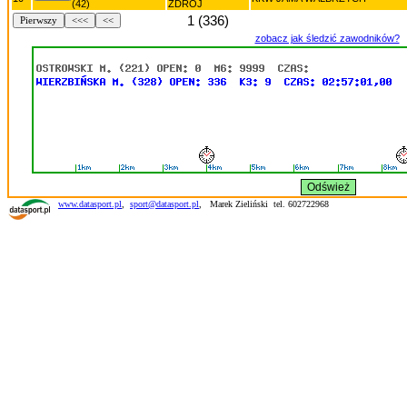
(42)
ZDRÓJ
1 (336)
Pierwszy
<<<
<<
zobacz jak śledzić zawodników?
www.datasport.pl
,
sport@datasport.pl
,
Marek Zieliński tel. 602722968