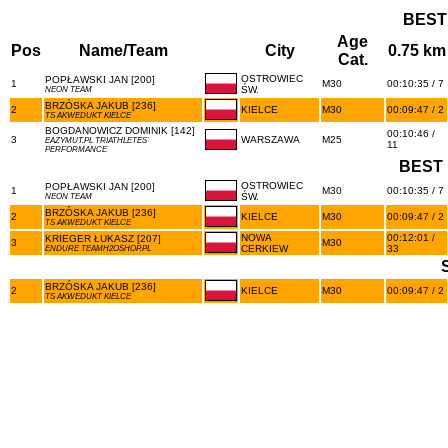
BEST
Age
Pos
Name/Team
City
0.75 km
Cat.
OSTROWIEC
POPŁAWSKI JAN [200]
1
M30
00:10:35 / 7
ŚW.
NEON TEAM
BRZÓSKA JAKUB [236]
2
KIELCE
M30
00:09:47 / 2
TS AKWEDUKT KIELCE
BOGDANOWICZ DOMINIK [142]
00:10:46 /
3
WARSZAWA
M25
EAZYMUT.PL TRIATHLETES`
11
PERFORMANCE
BEST 
OSTROWIEC
POPŁAWSKI JAN [200]
1
M30
00:10:35 / 7
ŚW.
NEON TEAM
BRZÓSKA JAKUB [236]
2
KIELCE
M30
00:09:47 / 2
TS AKWEDUKT KIELCE
NOWA
00:12:01 /
KRIEGER ŁUKASZ [207]
3
M30
CERKIEW
33
ENDURE TEAMH2OSHOP.PL
BRZÓSKA JAKUB [236]
2
KIELCE
M30
00:09:47 / 2
TS AKWEDUKT KIELCE