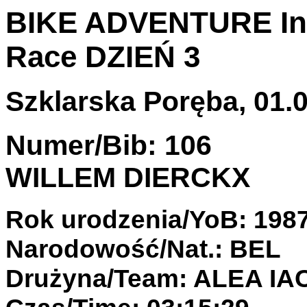
BIKE ADVENTURE Int
Race DZIEŃ 3
Szklarska Poręba, 01.0
Numer/Bib: 106
WILLEM DIERCKX
Rok urodzenia/YoB: 198
Narodowość/Nat.: BEL
Drużyna/Team: ALEA IA