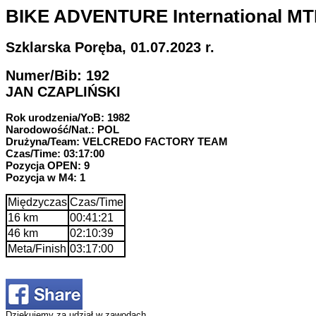
BIKE ADVENTURE International MT
Szklarska Poręba, 01.07.2023 r.
Numer/Bib: 192
JAN CZAPLIŃSKI
Rok urodzenia/YoB: 1982
Narodowość/Nat.: POL
Drużyna/Team: VELCREDO FACTORY TEAM
Czas/Time: 03:17:00
Pozycja OPEN: 9
Pozycja w M4: 1
Międzyczas
Czas/Time
16 km
00:41:21
46 km
02:10:39
Meta/Finish
03:17:00
Dziękujemy za udział w zawodach.