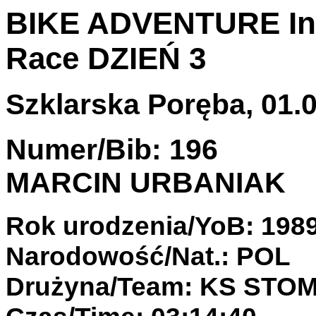
BIKE ADVENTURE Int
Race DZIEŃ 3
Szklarska Poręba, 01.0
Numer/Bib: 196
MARCIN URBANIAK
Rok urodzenia/YoB: 198
Narodowość/Nat.: POL
Drużyna/Team: KS STO