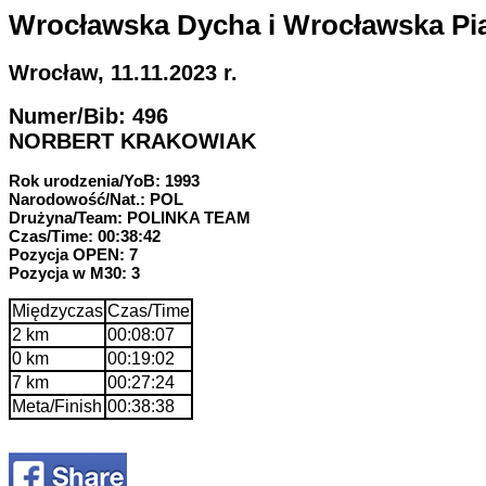
Wrocławska Dycha i Wrocławska Pią
Wrocław, 11.11.2023 r.
Numer/Bib: 496
NORBERT KRAKOWIAK
Rok urodzenia/YoB: 1993
Narodowość/Nat.: POL
Drużyna/Team: POLINKA TEAM
Czas/Time: 00:38:42
Pozycja OPEN: 7
Pozycja w M30: 3
Międzyczas
Czas/Time
2 km
00:08:07
0 km
00:19:02
7 km
00:27:24
Meta/Finish
00:38:38