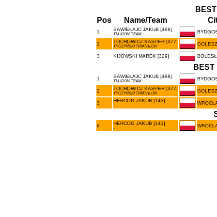
BEST
Pos
Name/Team
Ci
SAWIEŁAJC JAKUB [498]
1
BYDGO
TM IRON TEAM
TOCHOWICZ KASPER [377]
2
GOLES
TYCZYŃSKI TRIATHLON
3
KIJOWSKI MAREK [329]
BOLESŁ
BEST 
SAWIEŁAJC JAKUB [498]
1
BYDGO
TM IRON TEAM
TOCHOWICZ KASPER [377]
2
GOLES
TYCZYŃSKI TRIATHLON
HERCOG JAKUB [143]
3
WROCŁ
-
HERCOG JAKUB [143]
6
WROCŁ
-