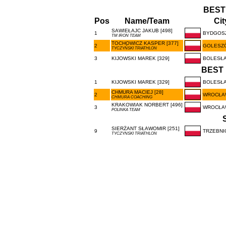
BEST
Pos
Name/Team
Cit
SAWIEŁAJC JAKUB [498]
1
BYDGOS
TM IRON TEAM
TOCHOWICZ KASPER [377]
2
GOLESZ
TYCZYŃSKI TRIATHLON
3
KIJOWSKI MAREK [329]
BOLESŁ
BEST 
1
KIJOWSKI MAREK [329]
BOLESŁ
CHMURA MACIEJ [28]
2
WROCŁA
CHMURA COACHING
KRAKOWIAK NORBERT [496]
3
WROCŁA
POLINKA TEAM
SIERŻANT SŁAWOMIR [251]
9
TRZEBNI
TYCZYNSKI TRIATHLON