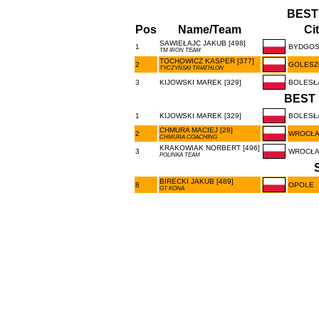
BEST
Pos
Name/Team
Ci
SAWIEŁAJC JAKUB [498]
1
BYDGOS
TM IRON TEAM
TOCHOWICZ KASPER [377]
2
GOLES
TYCZYŃSKI TRIATHLON
3
KIJOWSKI MAREK [329]
BOLESŁ
BEST 
1
KIJOWSKI MAREK [329]
BOLESŁ
CHMURA MACIEJ [28]
2
WROCŁ
CHMURA COACHING
KRAKOWIAK NORBERT [496]
3
WROCŁ
POLINKA TEAM
BIRECKI JAKUB [489]
8
OPOLE
GT KONA