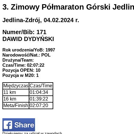
3. Zimowy Półmaraton Górski Jedlin
Jedlina-Zdrój, 04.02.2024 r.
Numer/Bib: 171
DAWID DYDYŃSKI
Rok urodzenia/YoB: 1997
Narodowość/Nat.: POL
Drużyna/Team:
Czas/Time: 02:07:22
Pozycja OPEN: 10
Pozycja w M20: 1
Międzyczas
Czas/Time
11 km
01:04:34
16 km
01:39:22
Meta/Finish
02:07:20
Dziękujemy za udział w zawodach.