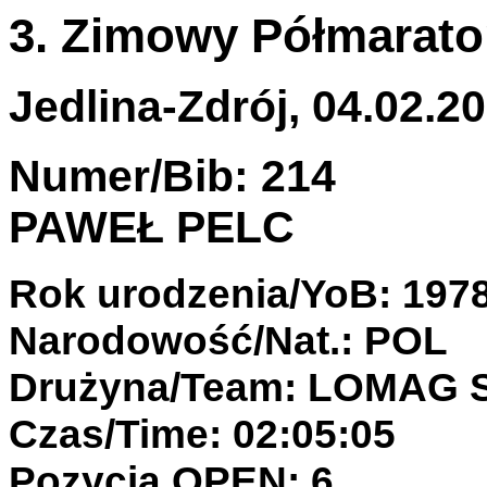
3. Zimowy Półmaraton
Jedlina-Zdrój, 04.02.20
Numer/Bib: 214
PAWEŁ PELC
Rok urodzenia/YoB: 197
Narodowość/Nat.: POL
Drużyna/Team: LOMAG
Czas/Time: 02:05:05
Pozycja OPEN: 6