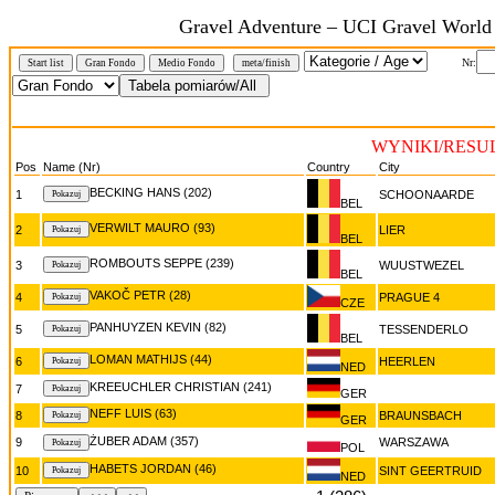
Gravel Adventure – UCI Gravel World 
Nr:
Start list
Gran Fondo
Medio Fondo
meta/finish
WYNIKI/RESUL
Pos
Name (Nr)
Country
City
BECKING HANS (202)
1
SCHOONAARDE
BEL
VERWILT MAURO (93)
2
LIER
BEL
ROMBOUTS SEPPE (239)
3
WUUSTWEZEL
BEL
VAKOČ PETR (28)
4
PRAGUE 4
CZE
PANHUYZEN KEVIN (82)
5
TESSENDERLO
BEL
LOMAN MATHIJS (44)
6
HEERLEN
NED
KREEUCHLER CHRISTIAN (241)
7
GER
NEFF LUIS (63)
8
BRAUNSBACH
GER
ŻUBER ADAM (357)
9
WARSZAWA
POL
HABETS JORDAN (46)
10
SINT GEERTRUID
NED