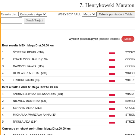
7. Henrykowski Marato
Results List:
WSZYSCY / ALL
Wybierz prowadzących (choose leaders):
Best results MEN: Mega Dist:50.00 km
1
ŚCIERSKI PAWEŁ (210)
TYCHY
2
KOWALCZYK JAKUB (149)
OBORN
3
GARCZYK PAWEŁ (115)
OBORN
4
DECEWICZ MICHAŁ (236)
WROC
5
TROCKI JAKUB (83)
WILCZ
Best results LADIES: Mega Dist:50.00 km
1
ANDRZEJEWSKA ALEKSANDRA (104)
WISŁA
2
NIEMIEC DOMINIKA (131)
KAMIE
3
SERAFIN ALINA (213)
OPOLE
4
MICHALAK-WARŻAŁA ANNA (49)
STRON
5
PAKUŁA ADA (134)
STRZE
Currently on check point line: Mega Dist:50.00 km