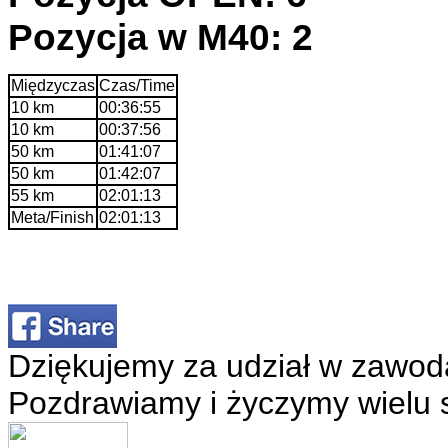
Pozycja w M40: 2
Międzyczas
Czas/Time
10 km
00:36:55
10 km
00:37:56
50 km
01:41:07
50 km
01:42:07
55 km
02:01:13
Meta/Finish
02:01:13
Dziękujemy za udział w zawod
Pozdrawiamy i życzymy wielu 