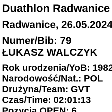
Duathlon Radwanice
Radwanice, 26.05.2024 
Numer/Bib: 79
ŁUKASZ WALCZYK
Rok urodzenia/YoB: 198
Narodowość/Nat.: POL
Drużyna/Team: GVT
Czas/Time: 02:01:13
Pozycja OPEN: 6