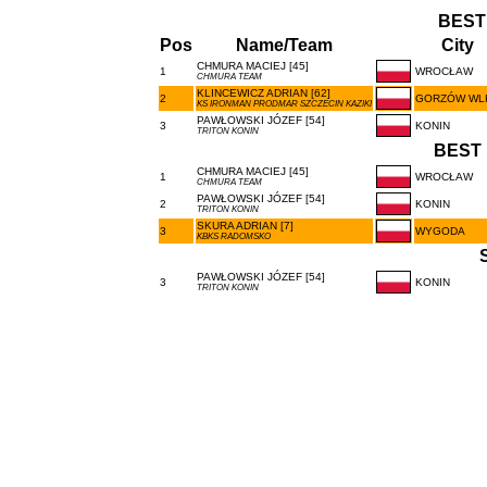
BEST
Pos
Name/Team
City
CHMURA MACIEJ [45]
1
WROCŁAW
CHMURA TEAM
KLINCEWICZ ADRIAN [62]
2
GORZÓW WL
KS IRONMAN PRODMAR SZCZECIN KAZIKI
PAWŁOWSKI JÓZEF [54]
3
KONIN
TRITON KONIN
BEST 
CHMURA MACIEJ [45]
1
WROCŁAW
CHMURA TEAM
PAWŁOWSKI JÓZEF [54]
2
KONIN
TRITON KONIN
SKURA ADRIAN [7]
3
WYGODA
KBKS RADOMSKO
PAWŁOWSKI JÓZEF [54]
3
KONIN
TRITON KONIN