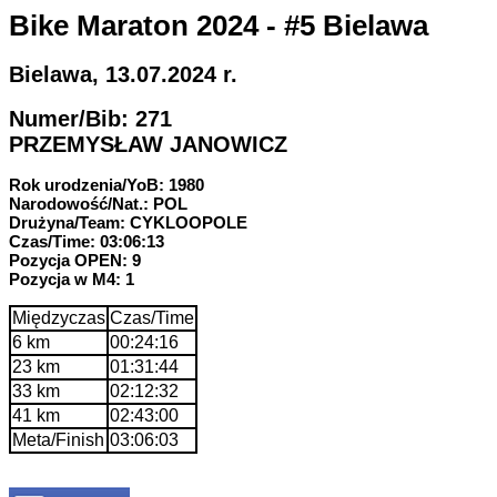
Bike Maraton 2024 - #5 Bielawa
Bielawa, 13.07.2024 r.
Numer/Bib: 271
PRZEMYSŁAW JANOWICZ
Rok urodzenia/YoB: 1980
Narodowość/Nat.: POL
Drużyna/Team: CYKLOOPOLE
Czas/Time: 03:06:13
Pozycja OPEN: 9
Pozycja w M4: 1
Międzyczas
Czas/Time
6 km
00:24:16
23 km
01:31:44
33 km
02:12:32
41 km
02:43:00
Meta/Finish
03:06:03