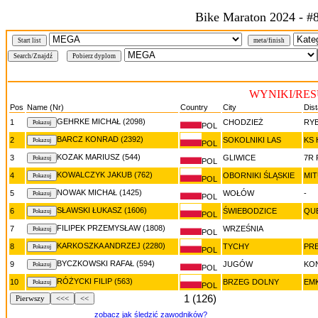
Bike Maraton 2024 - #
Start list
meta/finish
WYNIKI/RE
Pos
Name (Nr)
Country
City
Dis
GEHRKE MICHAŁ (2098)
1
CHODZIEŻ
RY
POL
BARCZ KONRAD (2392)
2
SOKOLNIKI LAS
KS
POL
KOZAK MARIUSZ (544)
3
GLIWICE
7R 
POL
KOWALCZYK JAKUB (762)
4
OBORNIKI ŚLĄSKIE
MI
POL
NOWAK MICHAŁ (1425)
5
WOŁÓW
-
POL
SŁAWSKI ŁUKASZ (1606)
6
ŚWIEBODZICE
QU
POL
FILIPEK PRZEMYSŁAW (1808)
7
WRZEŚNIA
POL
KARKOSZKA ANDRZEJ (2280)
8
TYCHY
PR
POL
BYCZKOWSKI RAFAŁ (594)
9
JUGÓW
KO
POL
RÓŻYCKI FILIP (563)
10
BRZEG DOLNY
EM
POL
1 (126)
Pierwszy
<<<
<<
zobacz jak śledzić zawodników?