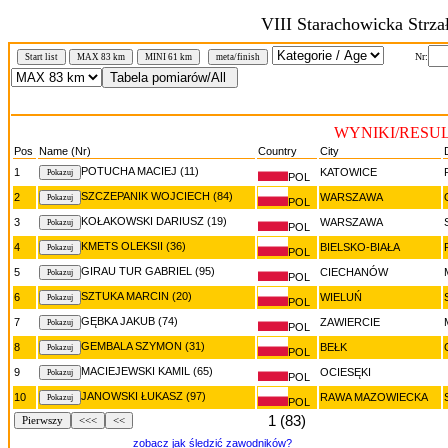
VIII Starachowicka Strza
Nr:
Start list
MAX 83 km
MINI 61 km
meta/finish
WYNIKI/RESUL
Pos
Name (Nr)
Country
City
POTUCHA MACIEJ (11)
1
KATOWICE
POL
SZCZEPANIK WOJCIECH (84)
2
WARSZAWA
POL
KOŁAKOWSKI DARIUSZ (19)
3
WARSZAWA
POL
KMETS OLEKSII (36)
4
BIELSKO-BIAŁA
POL
GIRAU TUR GABRIEL (95)
5
CIECHANÓW
POL
SZTUKA MARCIN (20)
6
WIELUŃ
POL
GĘBKA JAKUB (74)
7
ZAWIERCIE
POL
GEMBALA SZYMON (31)
8
BEŁK
POL
MACIEJEWSKI KAMIL (65)
9
OCIESĘKI
POL
JANOWSKI ŁUKASZ (97)
10
RAWA MAZOWIECKA
POL
1 (83)
Pierwszy
<<<
<<
zobacz jak śledzić zawodników?