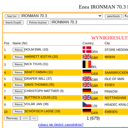
Enea IRONMAN 70.3 
Start list
meta/finish
WYNIKI/RESULT
Pos
Name (Nr)
Country
City
HOLM EMIL (10)
1
STORE HEDDI
DEN
HARRETT IESTYN (20)
2
MISKIN
GBR
NICK THJIS (31)
3
BEL
KRAFT FABIAN (11)
4
SAARBRÜCKEN
GER
DRAPER WILL (37)
5
ISLE OF MAN
GBR
DAVIS THOMAS (35)
6
ESSEX
GBR
CHRISTOPH MATTNER (9)
7
PINNOW
GER
BUTTRICK LOUIS (21)
8
NOTTINGHAM
GBR
VOLÁR JAN (38)
9
HRADEC KRÁL
CZE
SCHÖFISCH LASSE (18)
10
EMBSEN
GER
1 (679)
Pierwszy
<<<
<<
zobacz jak śledzić zawodników?