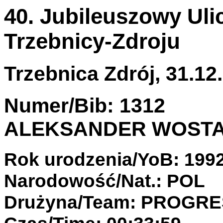
40. Jubileuszowy Ul
Trzebnicy-Zdroju
Trzebnica Zdrój, 31.12.
Numer/Bib: 1312
ALEKSANDER WOST
Rok urodzenia/YoB: 199
Narodowość/Nat.: POL
Drużyna/Team: PROGR