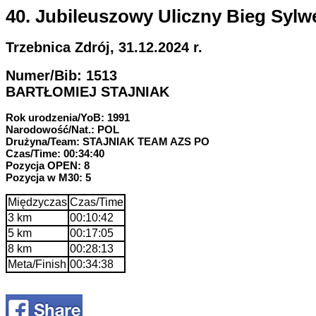
40. Jubileuszowy Uliczny Bieg Sylw
Trzebnica Zdrój, 31.12.2024 r.
Numer/Bib: 1513
BARTŁOMIEJ STAJNIAK
Rok urodzenia/YoB: 1991
Narodowość/Nat.: POL
Drużyna/Team: STAJNIAK TEAM AZS PO
Czas/Time: 00:34:40
Pozycja OPEN: 8
Pozycja w M30: 5
Międzyczas
Czas/Time
3 km
00:10:42
5 km
00:17:05
8 km
00:28:13
Meta/Finish
00:34:38