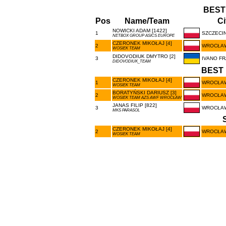
BEST
Pos
Name/Team
Ci
NOWICKI ADAM [1422]
1
SZCZECI
NETBOX GROUP ASICS EUROPE
CZERONEK MIKOŁAJ [4]
2
WROCŁA
WOSIEK TEAM
DIDOVODIUK DMYTRO [2]
3
IVANO F
DIDOVODIUK_TEAM
BEST 
CZERONEK MIKOŁAJ [4]
1
WROCŁA
WOSIEK TEAM
BORATYŃSKI DARIUSZ [3]
2
WROCŁA
WOSIEK TEAM AZS AWF WROCŁAW
JANAS FILIP [822]
3
WROCŁA
MKS PARASOL
CZERONEK MIKOŁAJ [4]
2
WROCŁA
WOSIEK TEAM